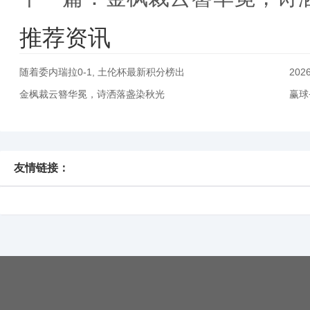
推荐资讯
随着委内瑞拉0-1, 土伦杯最新积分榜出
20
金枫裁云簪华冕，诗洒落盏染秋光
赢球
友情链接：