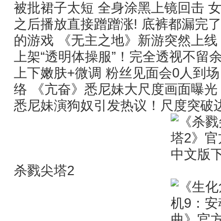
被批裙子太短 全身涂黑上镜回击 
之后播放直接蹭蹭涨! 底裤都漏完了
的游戏 《无主之地》新游突然上线
上架“透明体操服”！完全透视不留余地
上下嫩肤+微调 粉丝见面会0人到
络 《亢奋》悉尼妹大尺度画面曝光
悉尼妹演狗奴引发热议！尺度突破
杀戮尖塔2