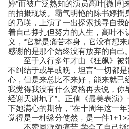
婷”而被广泛熟知的演员高叶[微博
的拍摄现场。霸气明艳的陈书婷摇
的乃瑛，上演了一出探索找寻自我
着自己挣扎但努力的人生，高叶不认
义，“它就是痛苦本身，它没有想来
感谢的是那个始终没有放弃的自己
至于入行多年才由《狂飙》被带
不纠结于或早或晚，坦言“一切都
心，但是来总比不来好，能来就已
我觉得我没有什么资格再去说，你
经谢天谢地了”。正值《最美表演
下她满心的期待，“在十周年这一
觉得是一种缘分使然，是一件1+1>
不赞同歌颂痛苦 学会了自己拯